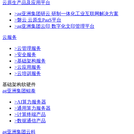
云原生产品及应用平台
>ag亚洲集团研云 研制一体化工业互联网解决方案
>磐云 云原生PaaS平台
>ag亚洲集团云印 数字化文印管理平台
云服务
>云管理服务
>安全服务
>基础架构服务
>云应用服务
>云培训服务
基础架构软硬件
ag亚洲集团鲲泰
>AI算力服务器
>通用算力服务器
>计算终端产品
>数据通信产品
ag亚洲集团云科