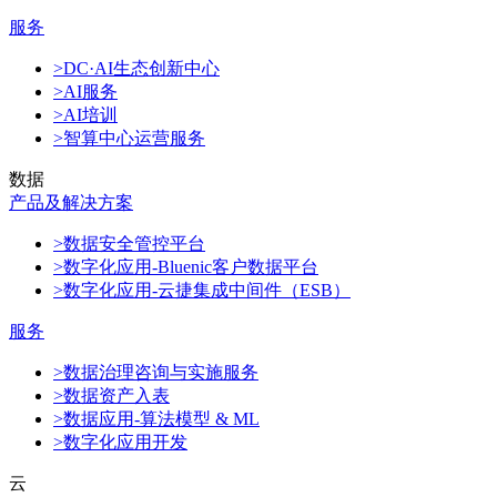
服务
>DC·AI生态创新中心
>AI服务
>AI培训
>智算中心运营服务
数据
产品及解决方案
>数据安全管控平台
>数字化应用-Bluenic客户数据平台
>数字化应用-云捷集成中间件（ESB）
服务
>数据治理咨询与实施服务
>数据资产入表
>数据应用-算法模型 & ML
>数字化应用开发
云