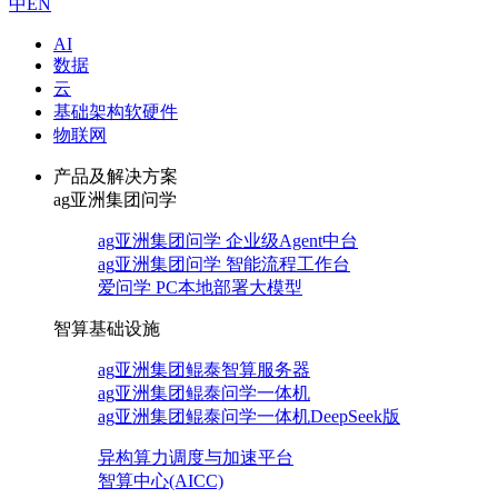
中
EN
AI
数据
云
基础架构软硬件
物联网
产品及解决方案
ag亚洲集团问学
ag亚洲集团问学 企业级Agent中台
ag亚洲集团问学 智能流程工作台
爱问学 PC本地部署大模型
智算基础设施
ag亚洲集团鲲泰智算服务器
ag亚洲集团鲲泰问学一体机
ag亚洲集团鲲泰问学一体机DeepSeek版
异构算力调度与加速平台
智算中心(AICC)