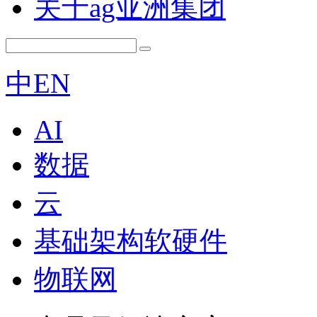
关于ag亚洲集团
中
EN
AI
数据
云
基础架构软硬件
物联网