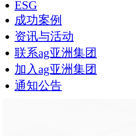
ESG
成功案例
资讯与活动
联系ag亚洲集团
加入ag亚洲集团
通知公告