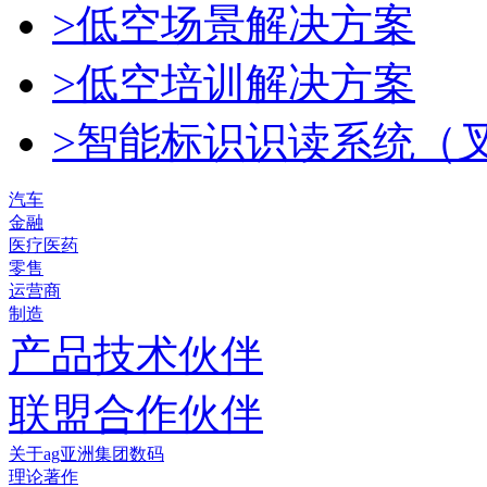
>低空场景解决方案
>低空培训解决方案
>智能标识识读系统（
汽车
金融
医疗医药
零售
运营商
制造
产品技术伙伴
联盟合作伙伴
关于ag亚洲集团数码
理论著作