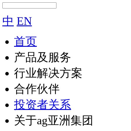
中
EN
首页
产品及服务
行业解决方案
合作伙伴
投资者关系
关于ag亚洲集团