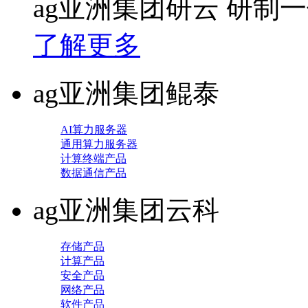
ag亚洲集团研云 研制
了解更多
ag亚洲集团鲲泰
AI算力服务器
通用算力服务器
计算终端产品
数据通信产品
ag亚洲集团云科
存储产品
计算产品
安全产品
网络产品
软件产品