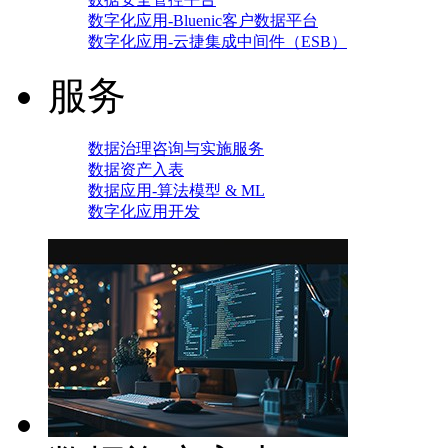
数字化应用-Bluenic客户数据平台
数字化应用-云捷集成中间件（ESB）
服务
数据治理咨询与实施服务
数据资产入表
数据应用-算法模型 & ML
数字化应用开发